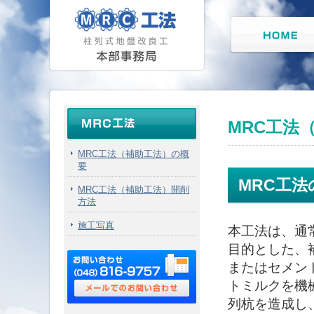
MRC工法
MRC工法（補助工法）の概
要
MRC工法
MRC工法（補助工法）開削
方法
施工写真
本工法は、通
目的とした、
またはセメン
トミルクを機
列杭を造成し